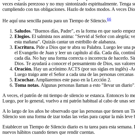
veces estarás perezoso y no muy sintonizado espiritualmente. Tenga s
cumpliendo con tus obligaciones. Hazlo de todos modos. A veces Dios
66
He aquí una sencilla pauta para un Tiempo de Silencio.
Saludos
. "Buenos días, Padre", es la forma en que suelo empez
Elogios.
El salmista nos anima: "Servid al Señor con alegría; v
esta mañana". Quizás cantar un estribillo de alabanza.
Escritura.
Pide a Dios que te abra su Palabra. Luego lee una p
el Evangelio de Juan y leer un capítulo al día. Cada día, conti
cada día. No hay una forma correcta o incorrecta de hacerlo. Sin
Dios. Te ayudará a conocer el pensamiento de Dios, sus valores y
Oración.
Hay un acrónimo ACTS (por sus siglas en inglés) -Ado
Luego traigo ante el Señor a cada una de las personas cercanas 
Escuchar.
Ampliaremos este paso en la Lección 2.
Toma notas.
Algunas personas llaman a esto "llevar un diario".
A veces, el patrón de mi tiempo de silencio se estanca. Entonces lo m
Luego, por lo general, vuelvo a mi patrón habitual al cabo de unas se
A lo largo de los años he observado que las personas que tienen un Ti
Silencio son una forma de izar todas las velas para captar la más leve b
Establecer un Tiempo de Silencio diario es tu tarea para esta semana.
nuevos hábitos cuando tienes que rendir cuentas.