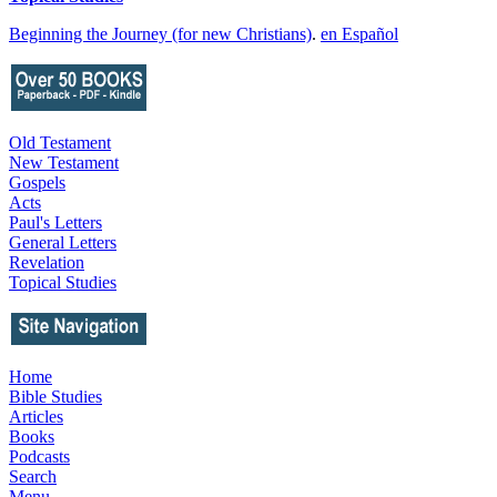
Beginning the Journey (for new Christians)
.
en Español
Old Testament
New Testament
Gospels
Acts
Paul's Letters
General Letters
Revelation
Topical Studies
Home
Bible Studies
Articles
Books
Podcasts
Search
Menu