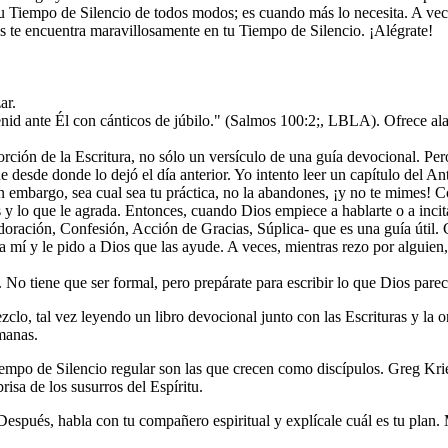
u Tiempo de Silencio de todos modos; es cuando más lo necesita. A vec
 te encuentra maravillosamente en tu Tiempo de Silencio. ¡Alégrate!
ar.
enid ante Él con cánticos de júbilo." (Salmos 100:2;, LBLA). Ofrece ala
orción de la Escritura, no sólo un versículo de una guía devocional. P
núe desde donde lo dejó el día anterior. Yo intento leer un capítulo de
 embargo, sea cual sea tu práctica, no la abandones, ¡y no te mimes! Con
 lo que le agrada. Entonces, cuando Dios empiece a hablarte o a incitart
ración, Confesión, Acción de Gracias, Súplica- que es una guía útil. C
a mí y le pido a Dios que las ayude. A veces, mientras rezo por alguie
 No tiene que ser formal, pero prepárate para escribir lo que Dios pare
ezclo, tal vez leyendo un libro devocional junto con las Escrituras y l
manas.
empo de Silencio regular son las que crecen como discípulos. Greg Krie
risa de los susurros del Espíritu.
 Después, habla con tu compañero espiritual y explícale cuál es tu plan