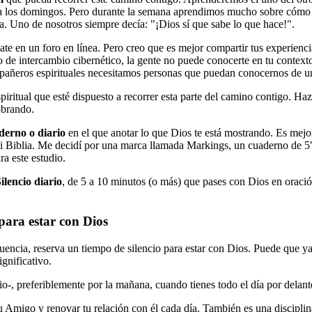
a los domingos. Pero durante la semana aprendimos mucho sobre cómo e
. Uno de nosotros siempre decía: "¡Dios sí que sabe lo que hace!".
ate en un foro en línea. Pero creo que es mejor compartir tus experienc
o de intercambio cibernético, la gente no puede conocerte en tu contexto
mpañeros espirituales necesitamos personas que puedan conocernos de u
iritual que esté dispuesto a recorrer esta parte del camino contigo. Ha
obrando.
derno o diario
en el que anotar lo que Dios te está mostrando. Es mej
 mi Biblia. Me decidí por una marca llamada Markings, un cuaderno de 
a este estudio.
lencio diario
, de 5 a 10 minutos (o más) que pases con Dios en oració
para estar con Dios
uencia, reserva un tiempo de silencio para estar con Dios. Puede que ya 
gnificativo.
o-, preferiblemente por la mañana, cuando tienes todo el día por delant
migo y renovar tu relación con él cada día. También es una disciplina q