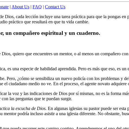
nate
|
About Us
|
FAQ
|
Contact Us
e Dios, cada lección incluye una tarea práctica para que la pongas en pr
udio práctico que resultará en que tu vida cambie.
r, un compañero espiritual y un cuaderno.
 de Dios, quiero que encuentres un mentor, o al menos un compañero co
ica, es una especie de habilidad aprendida. Pero es más que eso, es un e
. Pero, ¿cómo se sensibiliza un nuevo policía con los problemas y del
 el ciudadano medio no ve. En el proceso, el agente novato adquiere 
ar la voz y las indicaciones de Dios por sí mismas, no es la forma más
 con las preguntas que te puedan surgir.
actica la escucha de Dios.
En algunas iglesias su pastor puede ser esta
mentor podría incluso asistir a una iglesia diferente. No obstante, bus
l
que pueda recorrer este camino contigo. Aprenderemos el uno del otro