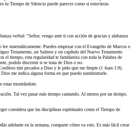
es tu Tiempo de Silencio puede parecer como si estuvieras
banza verbal: "Señor, vengo ante ti con acción de gracias y alabanza
ero lee sistemáticamente. Puedes empezar con el Evangelio de Marcos o
l Antiguo Testamento, un Salmos y un capítulo del Nuevo Testamento
 el tiempo, esta regularidad te familiariza con toda la Palabra de
e, podrás discernir si se trata de Dios o no.
onfieso mis pecados a Dios y le pido que me limpie (1 Juan 1:9).
n, Dios me indica alguna forma en que puedo suministrarle.
ce estar mostrándote.
a oración. Tal vez pasar más tiempo cantando. Al menos por un tiempo.
ger considera que las disciplinas espirituales como el Tiempo de
. Más adelante en la semana, comparte cómo va esto. Es más fácil crear