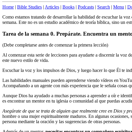
Home
|
Bible Studies
|
Articles
|
Books
|
Podcasts
|
Search
|
Menu
|
Do
Como estamos tratando de desarrollar la habilidad de escuchar la voz d
semana. Este no es un estudio académico de teoría bíblica, sino un est
Tarea de la semana 0. Prepárate. Encuentra un mento
(Debe completarse antes de comenzar la primera lección)
Al comenzar esta serie de lecciones para ayudarte a discernir la voz
este nuevo estilo de vida.
Escuchar la voz y los impulsos de Dios, y luego hacer lo que Él te ind
Las habilidades manuales pueden aprenderse viendo vídeos en YouTube
Acompañando a un agente con más experiencia que le señala cosas que
Aunque Dios ha ayudado a muchas personas a aprender a oír e identific
es encontrar un mentor en tu iglesia o comunidad al que puedas acudir
Asegúrate de que se trata de alguien que realmente cree en Dios y pr
hombre o una mujer espiritualmente maduros. En algunas ocasiones, su 
persona mediante la oración y las sugerencias de otras personas.
Además de un mentor,
necesitas encontrar un compañero espiritua