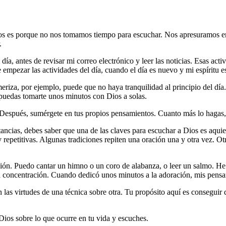
ios es porque no nos tomamos tiempo para escuchar. Nos apresuramos en 
.
 día, antes de revisar mi correo electrónico y leer las noticias. Esas ac
empezar las actividades del día, cuando el día es nuevo y mi espíritu es
eriza, por ejemplo, puede que no haya tranquilidad al principio del d
 puedas tomarte unos minutos con Dios a solas.
. Después, sumérgete en tus propios pensamientos. Cuanto más lo hagas, 
ancias, debes saber que una de las claves para escuchar a Dios es aquie
 y repetitivas. Algunas tradiciones repiten una oración una y otra vez. 
ción. Puedo cantar un himno o un coro de alabanza, o leer un salmo. He
 la concentración. Cuando dedicó unos minutos a la adoración, mis pensa
n las virtudes de una técnica sobre otra. Tu propósito aquí es conseguir
Dios sobre lo que ocurre en tu vida y escuches.