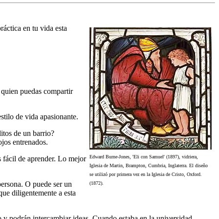
áctica en tu vida esta
n quien puedas compartir
stilo de vida apasionante.
itos de un barrio?
ojos entrenados.
Edward Burne-Jones, 'Eli con Samuel' (1897), vidriera,
 fácil de aprender. Lo mejor
Iglesia de Martin, Brampton, Cumbria, Inglaterra. El diseño
se utilizó por primera vez en la Iglesia de Cristo, Oxford.
 persona. O puede ser un
(1872).
que diligentemente a esta
 y podrán intercambiar ideas. Cuando estaba en la universidad,