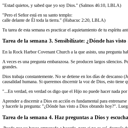
"Estad quietos, y sabed que yo soy Dios." (Salmos 46:10, LBLA)
"Pero el Señor está en su santo templo:
calle delante de Él toda la tierra." (Habacuc 2:20, LBLA)
Tu tarea de esta semana es practicar el aquietamiento de tu espíritu a
Tarea de la semana 3. Sensibilízate: ¿Dónde has vist
En la Rock Harbor Covenant Church a la que asisto, una pregunta hab
A veces es una pregunta embarazosa. Se producen largos silencios. Per
grandes.
Dios trabaja constantemente. No se detiene en los días de descanso (J
causalidad humana. Si queremos discernir la voz de Dios, esto tiene q
"...En verdad, en verdad os digo que el Hijo no puede hacer nada por 
Aprender a discernir a Dios en acción es fundamental para entrenarse 
y hacerle la pregunta: "¿Dónde has visto a Dios obrando hoy?". Luego
Tarea de la semana 4. Haz preguntas a Dios y escucha